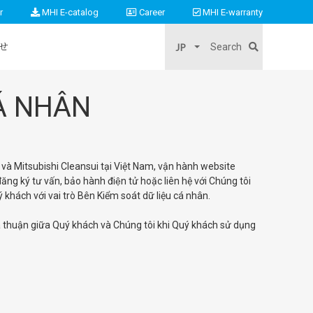
r
MHI E-catalog
Career
MHI E-warranty
JP
Search
せ
Search …
CÁ NHÂN
s và Mitsubishi Cleansui tại Việt Nam, vận hành website
g ký tư vấn, bảo hành điện tử hoặc liên hệ với Chúng tôi
khách với vai trò Bên Kiểm soát dữ liệu cá nhân.
hỏa thuận giữa Quý khách và Chúng tôi khi Quý khách sử dụng