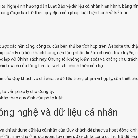
tại Nghị định hướng dẫn Luật Bảo vệ dữ liệu cá nhân hiện hành, bằng hình 
àng được lưu trữ theo quy định của pháp luật hiện hành về kế toán.
 được các nền tảng, công cụ của bên thứ ba tích hợp trên Website thu th
ảng quản lý dữ liệu khách hàng, nền tảng nhắn tin/trò chuyện trực tuyến,
độc lập với Chính sách này. Chúng tôi không kiểm soát và không chịu trách
chính sách của từng bên tại website chính thức của họ.
 của Quý khách và chỉ chia sẻ dữ liệu trong phạm vi hợp lý, cần thiết ch
, tư vấn pháp lý cho Công ty;
háp theo quy định của pháp luật.
ông nghệ và dữ liệu cá nhân
và chỉ sử dụng dữ liệu cá nhân của Quý khách để phục vụ hoạt động kinh
hể đặt máy chủ ở nước ngoài; tuy nhiên, đây chỉ là công cụ lưu trữ dữ li