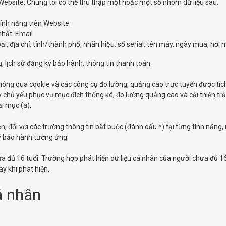
Website, Chúng tôi có thể thu thập một hoặc một số nhóm dữ liệu sau:
tính năng trên Website:
nhất: Email
 địa chỉ, tỉnh/thành phố, nhãn hiệu, số serial, tên máy, ngày mua, nơi 
g, lịch sử đăng ký bảo hành, thông tin thanh toán.
thông qua cookie và các công cụ đo lường, quảng cáo trực tuyến được tích hợ
 chủ yếu phục vụ mục đích thống kê, đo lường quảng cáo và cải thiện tr
ại mục (a).
ên, đối với các trường thông tin bắt buộc (đánh dấu *) tại từng tính năn
ý bảo hành tương ứng.
a đủ 16 tuổi. Trường hợp phát hiện dữ liệu cá nhân của người chưa đủ 
y khi phát hiện.
á nhân