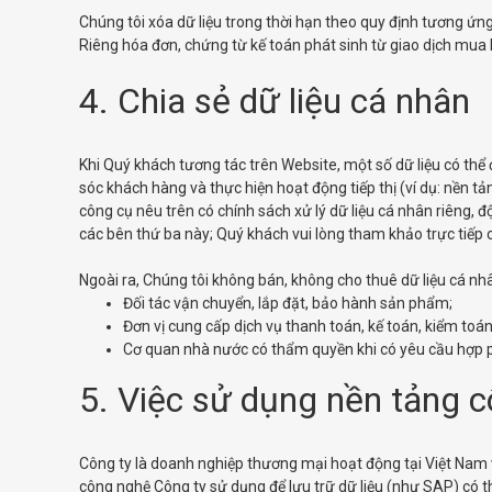
Chúng tôi xóa dữ liệu trong thời hạn theo quy định tương ứng 
Riêng hóa đơn, chứng từ kế toán phát sinh từ giao dịch mua h
4. Chia sẻ dữ liệu cá nhân
Khi Quý khách tương tác trên Website, một số dữ liệu có thể
sóc khách hàng và thực hiện hoạt động tiếp thị (ví dụ: nền t
công cụ nêu trên có chính sách xử lý dữ liệu cá nhân riêng, 
các bên thứ ba này; Quý khách vui lòng tham khảo trực tiếp 
Ngoài ra, Chúng tôi không bán, không cho thuê dữ liệu cá nhân
Đối tác vận chuyển, lắp đặt, bảo hành sản phẩm;
Đơn vị cung cấp dịch vụ thanh toán, kế toán, kiểm toán
Cơ quan nhà nước có thẩm quyền khi có yêu cầu hợp p
5. Việc sử dụng nền tảng c
Công ty là doanh nghiệp thương mại hoạt động tại Việt Nam 
công nghệ Công ty sử dụng để lưu trữ dữ liệu (như SAP) có t