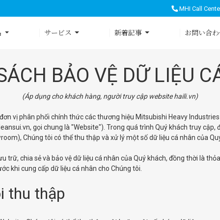
MHI Call Cente
品
サービス
新着記事
お問い合わ
SÁCH BẢO VỆ DỮ LIỆU 
(Áp dụng cho khách hàng, người truy cập website haili.vn)
là đơn vị phân phối chính thức các thương hiệu Mitsubishi Heavy Industrie
eansui.vn, gọi chung là "Website"). Trong quá trình Quý khách truy cập, đăn
oom), Chúng tôi có thể thu thập và xử lý một số dữ liệu cá nhân của Quý 
lưu trữ, chia sẻ và bảo vệ dữ liệu cá nhân của Quý khách, đồng thời là t
ước khi cung cấp dữ liệu cá nhân cho Chúng tôi.
i thu thập