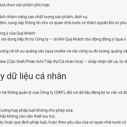
h lựa chọn sản phẩm phù hợp;
khách nhằm nâng cao chất lượng sản phẩm, dịch vụ;
 đơn, cung cấp thông tin cho cơ quan nhà nước có thẩm quyền khi có yêu
đồng ý của Quý khách:
nội dung tiếp thị từ Công ty — chỉ khi Quý khách chủ động đồng ý (qua ô 
 lường và tối ưu quảng cáo (qua cookie và các công cụ đo lường, quảng cá
e (Cần thiết/Phân tích/Tiếp thị/Cá nhân hóa) — chấp nhận tất cả, từ chố
ủy dữ liệu cá nhân
n hệ thống quản lý của Công ty (SAP), đối với dữ liệu đăng ký tư vấn và đ
trường hợp pháp luật không cho phép xóa;
hấy không còn cần thiết lưu trữ;
 ty, hoặc quy định pháp luật, hoặc theo yêu cầu của cơ quan nhà nước c