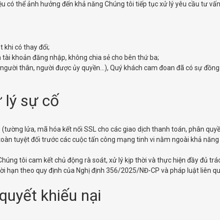
liệu có thể ảnh hưởng đến khả năng Chúng tôi tiếp tục xử lý yêu cầu tư 
 khi có thay đổi;
n tài khoản đăng nhập, không chia sẻ cho bên thứ ba;
người thân, người được ủy quyền...), Quý khách cam đoan đã có sự đồng 
 lý sự cố
(tường lửa, mã hóa kết nối SSL cho các giao dịch thanh toán, phân quyền
 toàn tuyệt đối trước các cuộc tấn công mạng tinh vi nằm ngoài khả năng 
húng tôi cam kết chủ động rà soát, xử lý kịp thời và thực hiện đầy đủ t
ời hạn theo quy định của Nghị định 356/2025/NĐ-CP và pháp luật liên q
 quyết khiếu nại