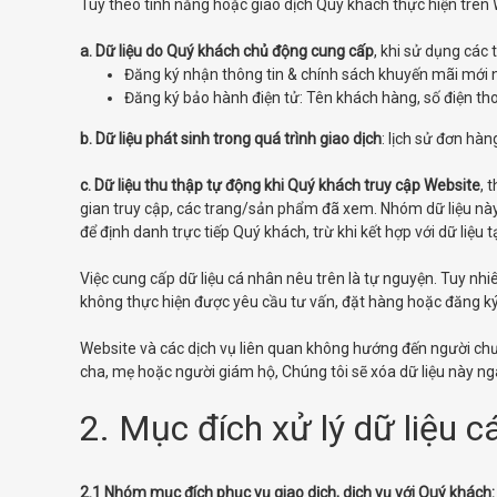
Tùy theo tính năng hoặc giao dịch Quý khách thực hiện trên 
a. Dữ liệu do Quý khách chủ động cung cấp
, khi sử dụng các 
Đăng ký nhận thông tin & chính sách khuyến mãi mới 
Đăng ký bảo hành điện tử: Tên khách hàng, số điện thoại,
b. Dữ liệu phát sinh trong quá trình giao dịch
: lịch sử đơn hàn
c. Dữ liệu thu thập tự động khi Quý khách truy cập Website
, 
gian truy cập, các trang/sản phẩm đã xem. Nhóm dữ liệu này
để định danh trực tiếp Quý khách, trừ khi kết hợp với dữ liệu t
Việc cung cấp dữ liệu cá nhân nêu trên là tự nguyện. Tuy nhi
không thực hiện được yêu cầu tư vấn, đặt hàng hoặc đăng k
Website và các dịch vụ liên quan không hướng đến người chư
cha, mẹ hoặc người giám hộ, Chúng tôi sẽ xóa dữ liệu này nga
2. Mục đích xử lý dữ liệu c
2.1 Nhóm mục đích phục vụ giao dịch, dịch vụ với Quý khách: