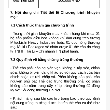
Giải Tiền Mặt
100,000 VND
7. Nội dung chi Tiết thể lệ Chương trình khuyến 
mại:
7.1 Cách thức tham gia chương trình
- Trong thời gian khuyến mại, khách hàng khi mua 01 
bộ sản phẩm điều hòa không khí dân dụng treo tường 
Mitsubishi Heavy Industries hoặc 01 cục nóng thương 
mại Multi / Packaged sẽ nhận được 01 thẻ cào do công 
ty TNHH Hải Li – Chi nhánh HN phát hành. 
7.2 Quy định về bằng chứng trúng thưởng
- Thẻ cào phải còn nguyên vẹn, không bị tẩy xóa, chỉnh 
sửa, không bị biến dạng khác so với quy cách của bản 
chính hoặc xé rời, chắp vá. Phần không cào phải còn 
nguyên phủ bạc.Thẻ cào trúng thưởng phải có phần 
không cào nằm trong dãy kí tự trúng thưởng đã đăng 
ký với Sở công thương Hà Nội
- Khách hàng sau khi cào lớp tráng bạc theo quy định 
nội dung trúng thưởng được in trên thẻ cào cụ thể như 
sau: