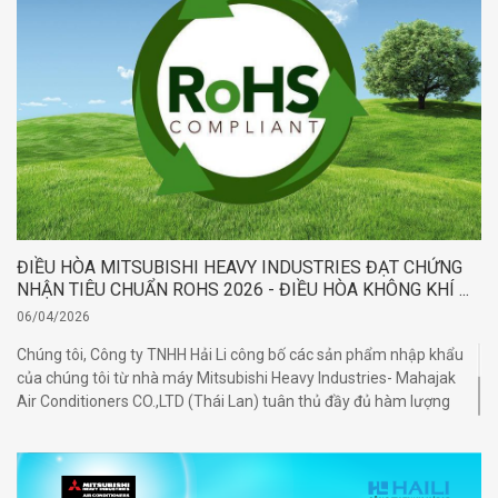
ĐIỀU HÒA MITSUBISHI HEAVY INDUSTRIES ĐẠT CHỨNG
NHẬN TIÊU CHUẨN ROHS 2026 - ĐIỀU HÒA KHÔNG KHÍ ...
06/04/2026
Chúng tôi, Công ty TNHH Hải Li công bố các sản phẩm nhập khẩu
của chúng tôi từ nhà máy Mitsubishi Heavy Industries- Mahajak
Air Conditioners CO.,LTD (Thái Lan) tuân thủ đầy đủ hàm lượng
cho phép chất độc hại (*) và các yêu cầu khác tại Thông tư
30/2011/TT-BCT ngày 10/08/2011 quy định tạm thời về giới hạn
hàm lượng cho phép của một số hóa chất độc hại trong sản
phẩm điện, điện tử và Quyết định số 4693/QĐ-BCT ngày 16 tháng