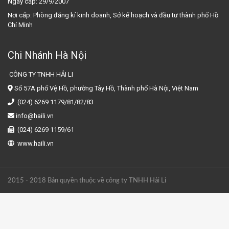
Ngày cấp:
29/9/2007
Nơi cấp:
Phòng đăng kí kinh doanh, Sở kế hoạch và đầu tư thành phố Hồ
Chí Minh
Chi Nhánh Hà Nội
CÔNG TY TNHH HẢI LI
Số 57A phố Vệ Hồ, phường Tây Hồ, Thành phố Hà Nội, Việt Nam
(024) 6269 1179/81/82/83
info@haili.vn
(024) 6269 1159/61
www.haili.vn
2015 - 2018 Bản quyền thuộc về công ty TNHH Hải Li